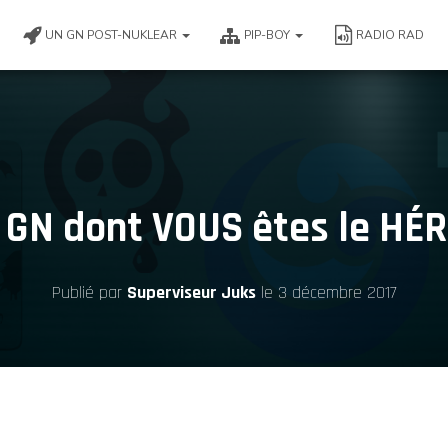
UN GN POST-NUKLEAR
PIP-BOY
RADIO RAD
 GN dont VOUS êtes le HÉ
Publié par
Superviseur Juks
le
3 décembre 2017