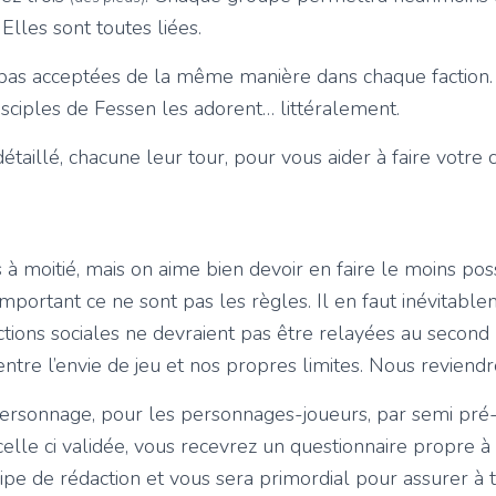
e. Elles sont toutes liées.
t pas acceptées de la même manière dans chaque faction
Disciples de Fessen les adorent… littéralement.
détaillé, chacune leur tour, pour vous aider à faire votre c
à moitié, mais on aime bien devoir en faire le moins poss
portant ce ne sont pas les règles. Il en faut inévitable
s actions sociales ne devraient pas être relayées au seco
ntre l’envie de jeu et nos propres limites. Nous reviend
ersonnage, pour les personnages-joueurs, par semi pré-tir
celle ci validée, vous recevrez un questionnaire propre à 
quipe de rédaction et vous sera primordial pour assurer à t