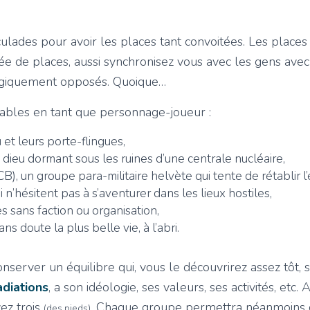
ulades pour avoir les places tant convoitées. Les place
tée de places, aussi synchronisez vous avec les gens ave
ogiquement opposés. Quoique…
ouables en tant que personnage-joueur :
et leurs porte-flingues,
 dieu dormant sous les ruines d’une centrale nucléaire,
), un groupe para-militaire helvète qui tente de rétablir l’é
 n’hésitent pas à s’aventurer dans les lieux hostiles,
s sans faction ou organisation,
ns doute la plus belle vie, à l’abri.
onserver un équilibre qui, vous le découvrirez assez tôt,
adiations
, a son idéologie, ses valeurs, ses activités, et
ez trois
. Chaque groupe permettra néanmoins d’
(des pieds)