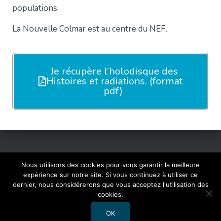
populations.
La Nouvelle Colmar est au centre du NEF.
Je récupère l’holodisque des
Histoires et radiations. (format
pdf)
ACCUEIL
RADIO RAD
MENTIONS LÉGALES
Nous utilisons des cookies pour vous garantir la meilleure
expérience sur notre site. Si vous continuez à utiliser ce
dernier, nous considérerons que vous acceptez l'utilisation des
PLAN DU SITE
cookies.
Hestia | Développé par
ThemeIsle
OK