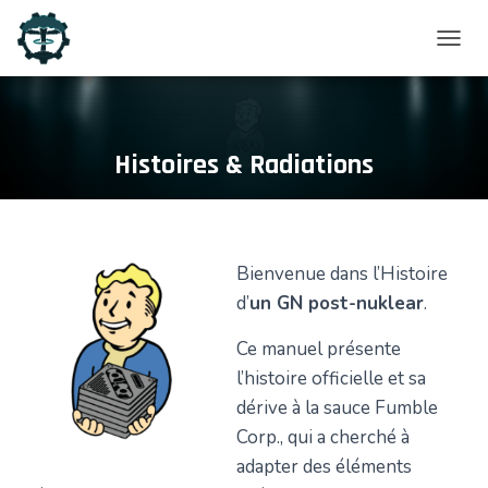
D
É
P
L
Histoires & Radiations
I
E
R
L
Bienvenue dans l’Histoire
A
d’
un GN post-nuklear
.
N
A
Ce manuel présente
V
l’histoire officielle et sa
I
dérive à la sauce Fumble
G
Corp., qui a cherché à
A
adapter des éléments
T