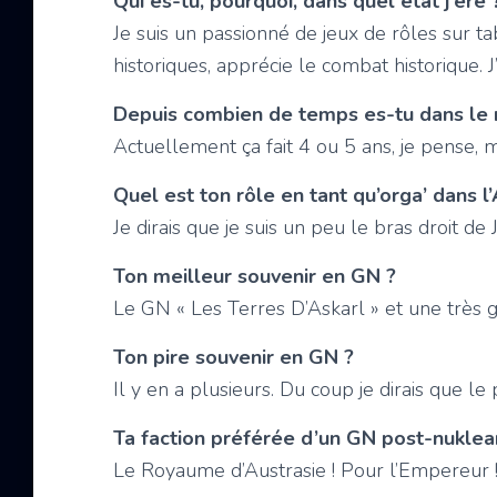
Qui es-tu, pourquoi, dans quel état j’ère 
Je suis un passionné de jeux de rôles sur t
historiques, apprécie le combat historique. 
Depuis combien de temps es-tu dans le
Actuellement ça fait 4 ou 5 ans, je pense, 
Quel est ton rôle en tant qu’orga’ dans l
Je dirais que je suis un peu le bras droit de 
Ton meilleur souvenir en GN ?
Le GN « Les Terres D’Askarl » et une très g
Ton pire souvenir en GN ?
Il y en a plusieurs. Du coup je dirais que l
Ta faction préférée d’un GN post-nuklea
Le Royaume d’Austrasie ! Pour l’Empereur 