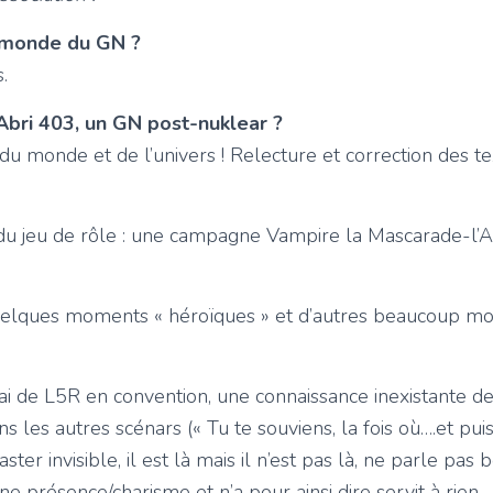
 monde du GN ?
.
’Abri 403, un GN post-nuklear ?
u monde et de l’univers ! Relecture et correction des te
du jeu de rôle : une campagne Vampire la Mascarade-l’
uelques moments « héroïques » et d’autres beaucoup mo
ai de L5R en convention, une connaissance inexistante de
ans les autres scénars (« Tu te souviens, la fois où….et pu
aster invisible, il est là mais il n’est pas là, ne parle pa
une présence/charisme et n’a pour ainsi dire servit à rien.