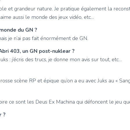
?
able et grandeur nature. Je pratique également la reconst
J’aime aussi le monde des jeux vidéo, etc…
 monde du GN ?
mais je n’ai pas fait énormément de GN.
’Abri 403, un GN post-nuklear ?
Juks : j’écris des trucs, je donne mon avis sur tout, etc…
rosse scène RP et épique qu’on a eu avec Juks au « Sang
e pire ce sont les Deus Ex Machina qui défoncent le jeu qu
r ?
!