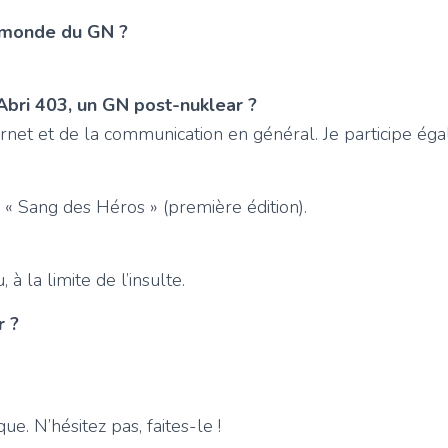
 monde du GN ?
’Abri 403, un GN post-nuklear ?
ernet et de la communication en général. Je participe ég
« Sang des Héros » (première édition).
 à la limite de l’insulte.
r ?
e. N’hésitez pas, faites-le !